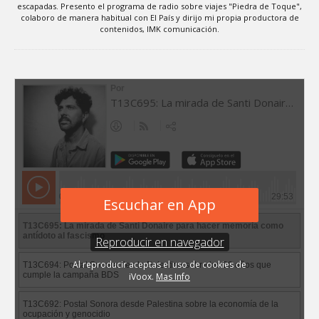
escapadas. Presento el programa de radio sobre viajes "Piedra de Toque",
colaboro de manera habitual con El País y dirijo mi propia productora de
contenidos, IMK comunicación.