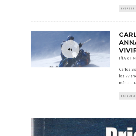
EVEREST 
CARL
ANN
VIVI
IÑAKI 
Carlos So
los 77 añ
más a
...
EXPEDIC