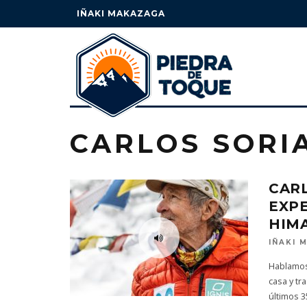
IÑAKI MAKAZAGA
CARLOS SORI
CARL
EXPE
HIM
IÑAKI 
Hablamos 
casa y t
últimos 3