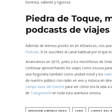
honesta, valiente y rigurosa.
Piedra de Toque, m
podcasts de viajes
Además de leernos pronto en en elDiario.es, nos pu
Podcast
. Si te suscribes al canal habitual por el que
Arrancamos en 2010, junto a los micrófonos de Onda
continuar aprovechando los viajes como excusa para
una furgoneta también como unidad móvil y los
radi
de nuestro público con radio en vivo y música en di
campo base del Everest
para ver cómo era la vida a
de
Trangoworld
en toda esta aventura sonora.
ABRAHAM JIMÉNEZ ENOA
CUBA
LIBROS DEL 