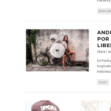
Planeta 
MONTAÑ
ANDR
POR 
LIB
IÑAKI 
En Piedr
inspirado
Indonesi
VIAJES