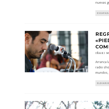
nuevas g
ESCAPAD
REG
«PIE
COM
IÑAKI 
Arranca 
radio sho
mundos, 
ELDIARIO