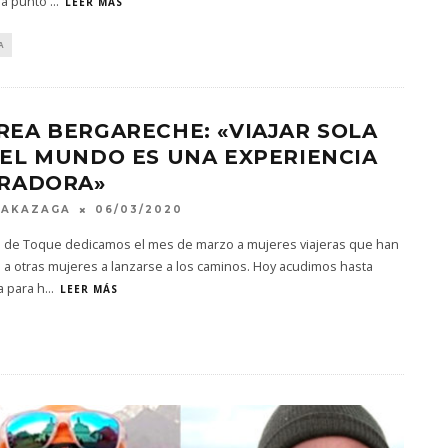
y a punto
...
LEER MÁS
A
EA BERGARECHE: «VIAJAR SOLA
EL MUNDO ES UNA EXPERIENCIA
ERADORA»
MAKAZAGA
06/03/2020
a de Toque dedicamos el mes de marzo a mujeres viajeras que han
 a otras mujeres a lanzarse a los caminos. Hoy acudimos hasta
a para h
...
LEER MÁS