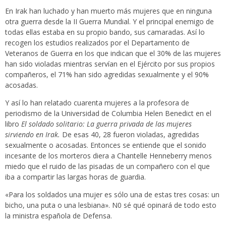
En Irak han luchado y han muerto más mujeres que en ninguna
otra guerra desde la II Guerra Mundial. Y el principal enemigo de
todas ellas estaba en su propio bando, sus camaradas. Así lo
recogen los estudios realizados por el Departamento de
Veteranos de Guerra en los que indican que el 30% de las mujeres
han sido violadas mientras servían en el Ejército por sus propios
compañeros, el 71% han sido agredidas sexualmente y el 90%
acosadas.
Y así lo han relatado cuarenta mujeres a la profesora de
periodismo de la Universidad de Columbia Helen Benedict en el
libro
El soldado solitario:
La guerra privada de las mujeres
sirviendo en Irak.
De esas 40, 28 fueron violadas, agredidas
sexualmente o acosadas. Entonces se entiende que el sonido
incesante de los morteros diera a
Chantelle Henneberry
menos
miedo que el ruido de las pisadas de un compañero con el que
iba a compartir las largas horas de guardia.
«Para los soldados una mujer es sólo una de estas tres cosas: un
bicho, una puta o una lesbiana». N0 sé qué opinará de todo esto
la ministra española de Defensa.