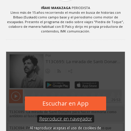
IÑAKI MAKAZAGA
PERIODISTA
Llevo más de 15 años recorriendo el mundo en busca de historias con
Bilbao (Euskadi) como campo base y el periodismo como motor de
escapadas. Presento el programa de radio sobre viajes "Piedra de Toque",
colaboro de manera habitual con El País y dirijo mi propia productora de
contenidos, IMK comunicación.