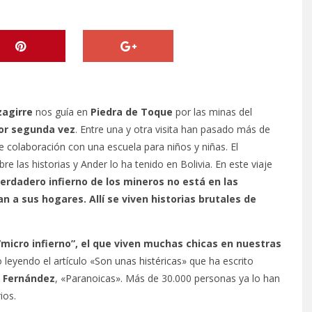
zagirre
nos guía en
Piedra de Toque
por las minas del
or segunda vez
. Entre una y otra visita han pasado más de
e colaboración
con una escuela para niños y niñas. El
re las historias y Ander lo ha tenido en Bolivia. En este viaje
verdadero infierno de los mineros no está en las
n a sus hogares. Allí se viven historias brutales de
“micro infierno”, el que viven muchas chicas en nuestras
 leyendo el artículo
«Son unas histéricas»
que ha escrito
 Fernández
,
«Paranoicas»
. Más de 30.000 personas ya lo han
ios.