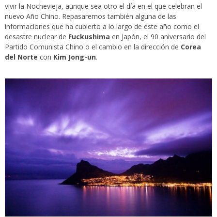
vivir la Nochevieja, aunque sea otro el día en el que celebran el
nuevo Año Chino. Repasaremos también alguna de las
informaciones que ha cubierto a lo largo de este año como el
desastre nuclear de
Fuckushima
en Japón, el 90 aniversario del
Partido Comunista Chino o el cambio en la dirección de
Corea
del Norte
con
Kim Jong-un
.