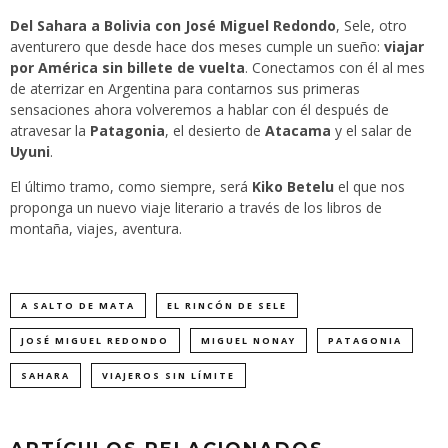
Del Sahara a Bolivia con José Miguel Redondo
,
Sele
, otro
aventurero que desde hace dos meses cumple un sueño:
viajar
por América sin billete de vuelta
. Conectamos con él al mes
de aterrizar en Argentina para contarnos sus primeras
sensaciones ahora volveremos a hablar con él después de
atravesar la
Patagonia
, el desierto de
Atacama
y el salar de
Uyuni
.
El último tramo, como siempre, será
Kiko Betelu
el que nos
proponga un nuevo viaje literario a través de los libros de
montaña, viajes, aventura.
A SALTO DE MATA
EL RINCÓN DE SELE
JOSÉ MIGUEL REDONDO
MIGUEL NONAY
PATAGONIA
SAHARA
VIAJEROS SIN LÍMITE