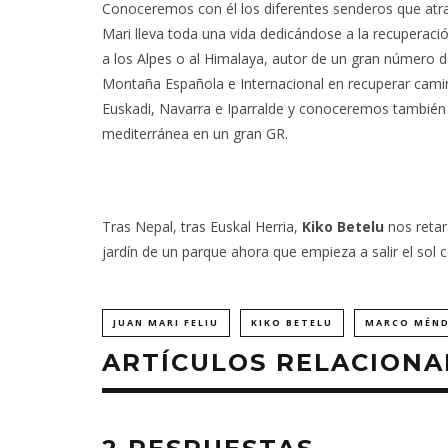
Conoceremos con él los diferentes senderos que atra
Mari lleva toda una vida dedicándose a la recuperac
a los Alpes o al Himalaya, autor de un gran número 
Montaña Española e Internacional en recuperar cam
Euskadi, Navarra e Iparralde y conoceremos también 
mediterránea en un gran GR.
Tras Nepal, tras Euskal Herria,
Kiko Betelu
nos retará
jardín de un parque ahora que empieza a salir el sol c
JUAN MARI FELIU
KIKO BETELU
MARCO MÉN
ARTÍCULOS RELACION