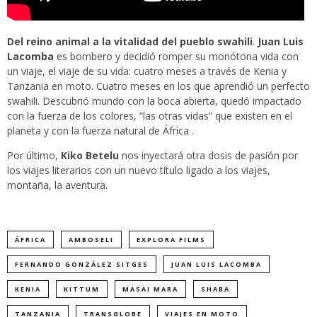
Del reino animal a la vitalidad del pueblo swahili
.
Juan Luis
Lacomba
es bombero y decidió romper su monótona vida con
un viaje, el viaje de su vida: cuatro meses a través de Kenia y
Tanzania en moto. Cuatro meses en los que aprendió un perfecto
swahili. Descubrió mundo con la boca abierta, quedó impactado
con la fuerza de los colores, “las otras vidas” que existen en el
planeta y con la fuerza natural de África .
Por último,
Kiko Betelu
nos inyectará otra dosis de pasión por
los viajes literarios con un nuevo título ligado a los viajes,
montaña, la aventura.
ÁFRICA
AMBOSELI
EXPLORA FILMS
FERNANDO GONZÁLEZ SITGES
JUAN LUIS LACOMBA
KENIA
KITTUM
MASAI MARA
SHABA
TANZANIA
TRANSGLOBE
VIAJES EN MOTO