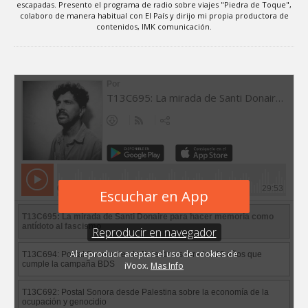
escapadas. Presento el programa de radio sobre viajes "Piedra de Toque",
colaboro de manera habitual con El País y dirijo mi propia productora de
contenidos, IMK comunicación.