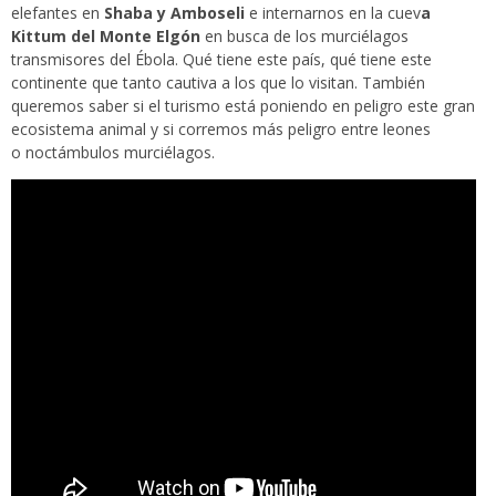
elefantes en
Shaba y Amboseli
e internarnos en la cuev
a
Kittum del Monte Elgón
en busca de los murciélagos
transmisores del Ébola. Qué tiene este país, qué tiene este
continente que tanto cautiva a los que lo visitan. También
queremos saber si el turismo está poniendo en peligro este gran
ecosistema animal y si corremos más peligro entre leones
o noctámbulos murciélagos.