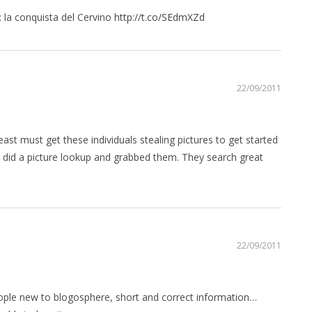
 la conquista del Cervino
http://t.co/SEdmXZd
22/09/2011
least must get these individuals stealing pictures to get started
t did a picture lookup and grabbed them. They search great
22/09/2011
 people new to blogosphere, short and correct information…