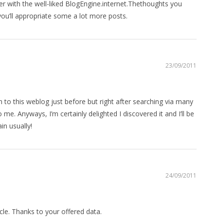
er with the well-liked BlogEngine.internet.Thethoughts you
you’ll appropriate some a lot more posts.
23/09/2011
n to this weblog just before but right after searching via many
o me. Anyways, I’m certainly delighted I discovered it and I’ll be
n usually!
24/09/2011
icle. Thanks to your offered data.