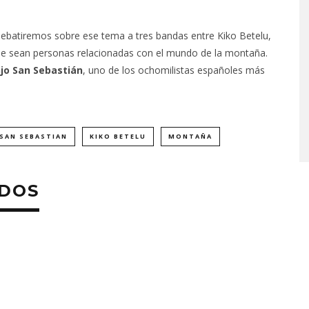
ebatiremos sobre ese tema a tres bandas entre Kiko Betelu,
 que sean personas relacionadas con el mundo de la montaña.
jo San Sebastián
, uno de los ochomilistas españoles más
 SAN SEBASTIAN
KIKO BETELU
MONTAÑA
ADOS