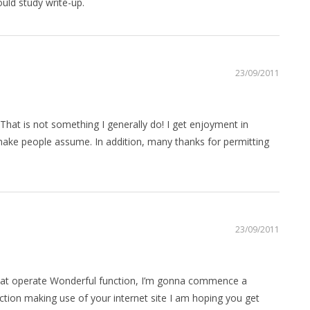
ould study write-up.
23/09/2011
 That is not something I generally do! I get enjoyment in
 make people assume. In addition, many thanks for permitting
23/09/2011
reat operate Wonderful function, I’m gonna commence a
ion making use of your internet site I am hoping you get