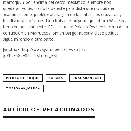
marroquí. Y por encima del cerco mediático, siempre nos
quedarán voces como la de este periodista que no duda en
«caminar con el pueblo» al margen de los intereses cruzados y
los discursos oficiales. Una bolsa de oxígeno que ahora Wikileaks
también nos transmite:
EEUU sitúa al Palacio Real en la cima de la
corrupción en Marruecos
. Sin embargo, nuestra clase política
sigue mirando a otra parte.
[youtube=http://www.youtube.com/watch?v=-
JdYKcFn8cE&fs=1&hl=es_ES]
PIEDRA DE TOQUE
SAHARA
UNAI ARANZADI
ZORIONAK_MARGA
ARTÍCULOS RELACIONADOS