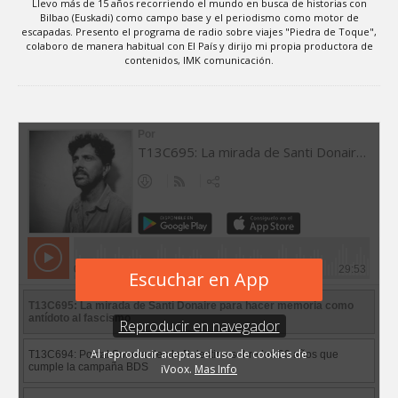
Llevo más de 15 años recorriendo el mundo en busca de historias con
Bilbao (Euskadi) como campo base y el periodismo como motor de
escapadas. Presento el programa de radio sobre viajes "Piedra de Toque",
colaboro de manera habitual con El País y dirijo mi propia productora de
contenidos, IMK comunicación.