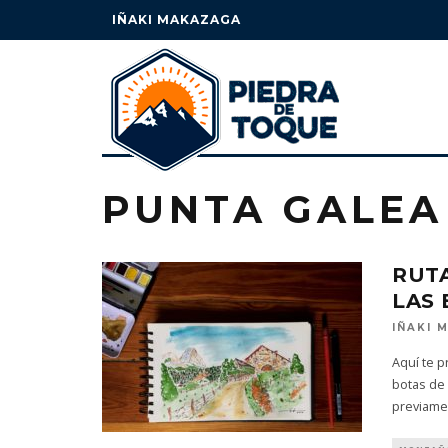
IÑAKI MAKAZAGA
PUNTA GALEA
RUTA
LAS
IÑAKI 
Aquí te p
botas de
previame