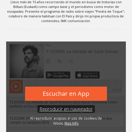
Llevo más de 15 años recorriendo el mundo en busca de historias con
Bilbao (Euskadi) como campo base y el periodismo como motor de
escapadas. Presento el programa de radio sobre viajes "Piedra de Toque",
colaboro de manera habitual con El País y dirijo mi propia productora de
contenidos, IMK comunicación.