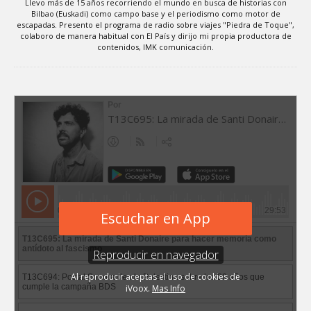
Llevo más de 15 años recorriendo el mundo en busca de historias con
Bilbao (Euskadi) como campo base y el periodismo como motor de
escapadas. Presento el programa de radio sobre viajes "Piedra de Toque",
colaboro de manera habitual con El País y dirijo mi propia productora de
contenidos, IMK comunicación.