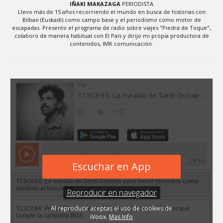
IÑAKI MAKAZAGA
PERIODISTA
Llevo más de 15 años recorriendo el mundo en busca de historias con
Bilbao (Euskadi) como campo base y el periodismo como motor de
escapadas. Presento el programa de radio sobre viajes "Piedra de Toque",
colaboro de manera habitual con El País y dirijo mi propia productora de
contenidos, IMK comunicación.