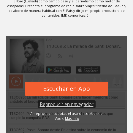
Bilbao (Euskadi) como campo base y el periodismo como motor de
escapadas. Presento el programa de radio sobre viajes "Piedra de Toque",
colaboro de manera habitual con El País y dirijo mi propia productora de
contenidos, IMK comunicación.