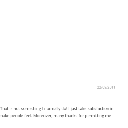
N
22/09/2011
That is not something I normally do! I just take satisfaction in
l make people feel. Moreover, many thanks for permitting me