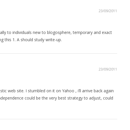
23/09/2011
ially to individuals new to blogosphere, temporary and exact
 this 1. A should study write-up.
23/09/2011
stic web site. I stumbled on it on Yahoo , i’ll arrive back again
ependence could be the very best strategy to adjust, could