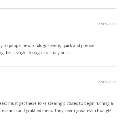
22/09/2011
lly to people new to blogosphere, quick and precise
 this a single. A ought to study post.
22/09/2011
least must get these folks stealing pictures to begin running a
ure research and grabbed them. They seem great even though!