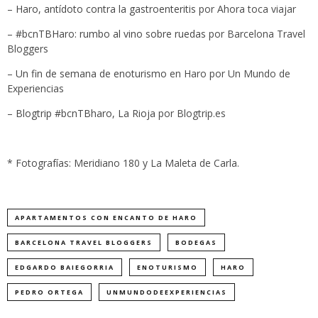
–
Haro, antídoto contra la gastroenteritis
por Ahora toca viajar
–
#bcnTBHaro: rumbo al vino sobre ruedas
por Barcelona Travel
Bloggers
–
Un fin de semana de enoturismo
en Haro por Un Mundo de
Experiencias
–
Blogtrip #bcnTBharo, La Rioja
por Blogtrip.es
* Fotografías: Meridiano 180 y La Maleta de Carla.
APARTAMENTOS CON ENCANTO DE HARO
BARCELONA TRAVEL BLOGGERS
BODEGAS
EDGARDO BAIEGORRIA
ENOTURISMO
HARO
PEDRO ORTEGA
UNMUNDODEEXPERIENCIAS