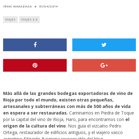
IÑAKI MAKAZAGA
01/04/2014
VIAJES
VIAJES 2.0
Más allá de las grandes bodegas exportadoras de vino de
Rioja por todo el mundo, existen otras pequeñas,
artesanales y subterráneas con más de 500 años de vida
en espera a ser restauradas.
Caminamos en
Piedra de Toque
por la capital del vino de Rioja, Haro, para encontrarnos con
el
origen de la cultura del vino
. Nos guía el vizcaíno
Pedro
Ortega
, restaurador de edificios antiguos, y el viajero vasco
argentino
Edgardo Baigorria
responsable del blog