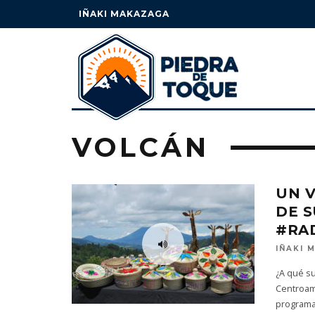
IÑAKI MAKAZAGA
VOLCÁN
UN V
DE S
#RA
IÑAKI 
¿A qué s
Centroamé
programa