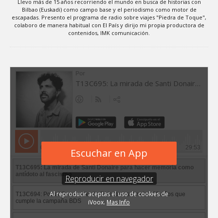
Llevo más de 15 años recorriendo el mundo en busca de historias con
Bilbao (Euskadi) como campo base y el periodismo como motor de
escapadas. Presento el programa de radio sobre viajes "Piedra de Toque",
colaboro de manera habitual con El País y dirijo mi propia productora de
contenidos, IMK comunicación.