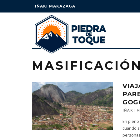
IÑAKI MAKAZAGA
MASIFICACIÓ
VIAJ
PAR
GOG
IÑAKI 
En pleno 
cuando s
persona