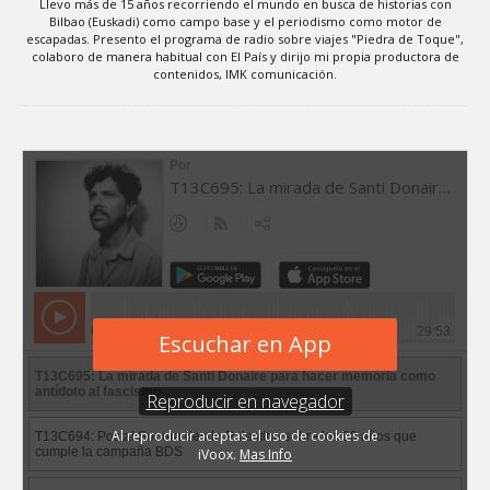
Llevo más de 15 años recorriendo el mundo en busca de historias con
Bilbao (Euskadi) como campo base y el periodismo como motor de
escapadas. Presento el programa de radio sobre viajes "Piedra de Toque",
colaboro de manera habitual con El País y dirijo mi propia productora de
contenidos, IMK comunicación.