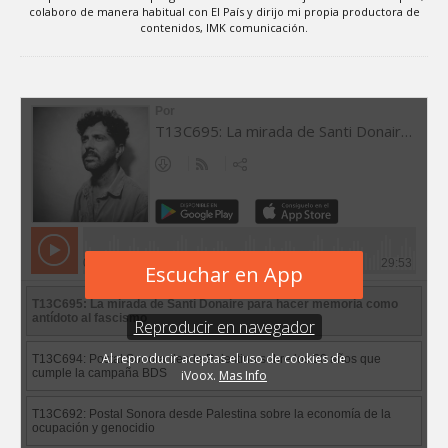
colaboro de manera habitual con El País y dirijo mi propia productora de
contenidos, IMK comunicación.