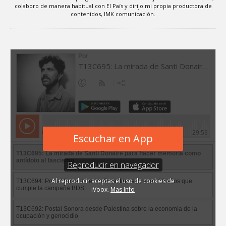
colaboro de manera habitual con El País y dirijo mi propia productora de
contenidos, IMK comunicación.