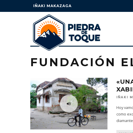
IÑAKI MAKAZAGA
FUNDACIÓN E
«UNA
XAB
IÑAKI 
Hoy vamos
como excu
diamante