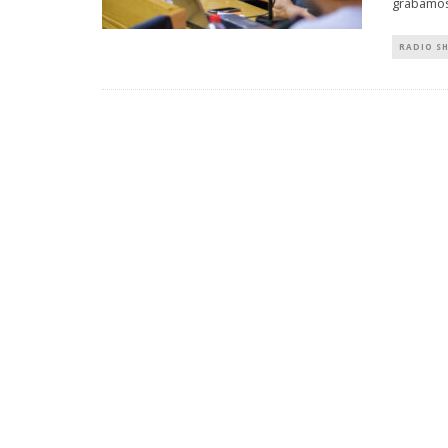
grabamos
RADIO S