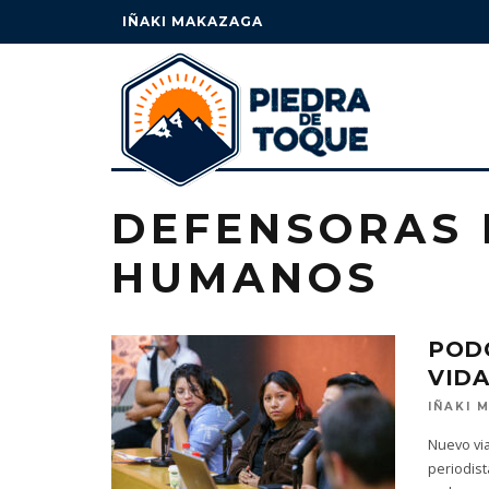
IÑAKI MAKAZAGA
DEFENSORAS 
HUMANOS
PODC
VIDA
IÑAKI 
Nuevo via
periodist