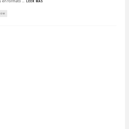
 en formato
...
LEER MÁS
HOW