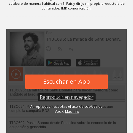
colaboro de manera habitual con El País y dirijo mi propia productora de
contenidos, IMK comunicación.