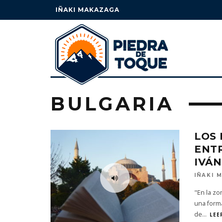
IÑAKI MAKAZAGA
BULGARIA
LOS 
ENTR
IVÁ
IÑAKI 
"En la zo
una forma
de
...
LEE