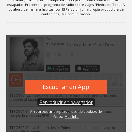
escapadas. Presento el programa de radio sobre viajes "Piedra de Toque",
colaboro de manera habitual con El País y dirijo mi propia productora de
contenidos, IMK comunicación.