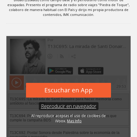
escapadas. Presento el programa de radio sobre viajes "Piedra de Toque",
colaboro de manera habitual con El País y dirijo mi propia productora de
contenidos, IMK comunicación.