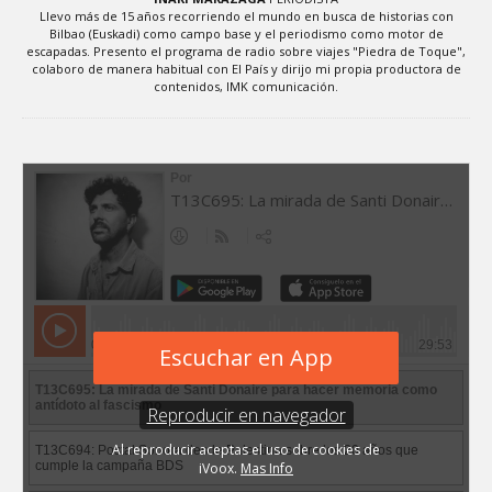
Llevo más de 15 años recorriendo el mundo en busca de historias con
Bilbao (Euskadi) como campo base y el periodismo como motor de
escapadas. Presento el programa de radio sobre viajes "Piedra de Toque",
colaboro de manera habitual con El País y dirijo mi propia productora de
contenidos, IMK comunicación.